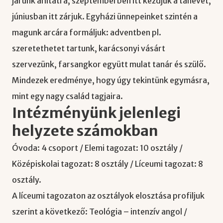
járunk áhítatra, szeptemberben itt kezdjük a tanévet,
júniusban itt zárjuk. Egyházi ünnepeinket szintén a
magunk arcára formáljuk: adventben pl.
szeretethetet tartunk, karácsonyi vásárt
szervezünk, farsangkor együtt mulat tanár és szülő.
Mindezek eredménye, hogy úgy tekintünk egymásra,
mint egy nagy család tagjaira.
Intézményünk jelenlegi
helyzete számokban
Óvoda: 4 csoport / Elemi tagozat: 10 osztály /
Középiskolai tagozat: 8 osztály / Líceumi tagozat: 8
osztály.
A líceumi tagozaton az osztályok elosztása profiljuk
szerint a következő: Teológia – intenzív angol /