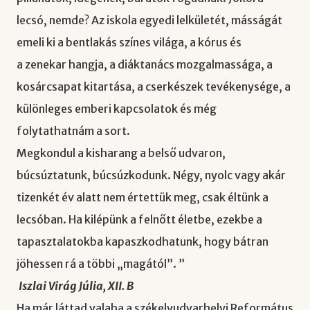
lecsó, nemde? Az iskola egyedi lelkületét, másságát
emeli ki a bentlakás színes világa, a kórus és
a zenekar hangja, a diáktanács mozgalmassága, a
kosárcsapat kitartása, a cserkészek tevékenysége, a
különleges emberi kapcsolatok és még
folytathatnám a sort.
Megkondul a kisharang a belső udvaron,
búcsúztatunk, búcsúzkodunk. Négy, nyolc vagy akár
tizenkét év alatt nem értettük meg, csak éltünk a
lecsóban. Ha kilépünk a felnőtt életbe, ezekbe a
tapasztalatokba kapaszkodhatunk, hogy bátran
jöhessen rá a többi „magától”. ”
Iszlai Virág Júlia, XII. B
Ha már láttad valaha a székelyudvarhelyi Református