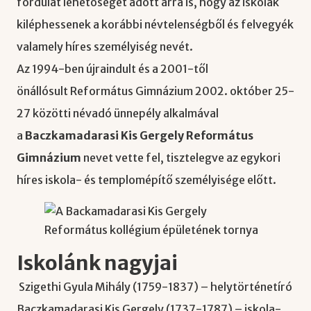
fordulat lehetőséget adott arra is, hogy az iskolák
kiléphessenek a korábbi névtelenségből és felvegyék
valamely híres személyiség nevét.
Az 1994-ben újraindult és a 2001-től
önállósult Református Gimnázium 2002. október 25-
27 közötti névadó ünnepély alkalmával
a
Baczkamadarasi Kis Gergely Református
Gimnázium
nevet vette fel, tisztelegve az egykori
híres iskola- és templomépítő személyisége előtt.
Iskolánk nagyjai
Szigethi Gyula Mihály (1759-1837) – helytörténetíró
Baczkamadarasi Kis Gergely (1737-1787) – iskola-