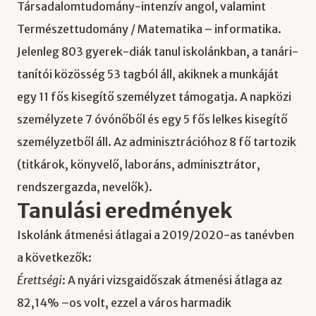
Társadalomtudomány-intenzív angol, valamint
Természettudomány / Matematika – informatika.
Jelenleg 803 gyerek-diák tanul iskolánkban, a tanári-
tanítói közösség 53 tagból áll, akiknek a munkáját
egy 11 fős kisegítő személyzet támogatja. A napközi
személyzete 7 óvónőből és egy 5 fős lelkes kisegítő
személyzetből áll. Az adminisztrációhoz 8 fő tartozik
(titkárok, könyvelő, laboráns, adminisztrátor,
rendszergazda, nevelők).
Tanulási eredmények
Iskolánk átmenési átlagai a 2019/2020-as tanévben
a következők:
Érettségi
: A nyári vizsgaidőszak átmenési átlaga az
82,14% –os volt, ezzel a város harmadik