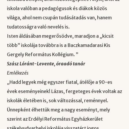
iskola valóban a pedagógusok és diákok közös
világa, ahol nem csupán tudásátadás van, hanem
tudatosságra való nevelés is.
Isten áldásában megerősödve, maradjon a „kicsit
több” iskolája továbbra is a Baczkamadarasi Kis
Gergely Református Kollégium. ”
Szász Lóránt-Levente, óraadó tanár
Emlékezés
„Hadd legyek még egyszer fiatal, átélője a 90-es
évek eseményeinek! Lázas, fergeteges évek voltak az
iskolák életében is, sok változással, reménnyel.
Ünnepként élhettük meg a nagy eseményt, mely
szerint az Erdélyi Református Egyházkerület
székelyudvarhelyi iskolája visszatért jogos