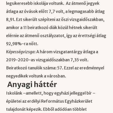
legsikeresebb iskolája voltunk. Az átmenő jegyek
átlaga az óvások előtt 7,7 volt, a legmagasabb átlag
8,91. Ezt sikerült szépíteni az őszi vizsgaidőszakban,
amikor a 11 beiratkozó diák közül hétnek sikerült
elérnie az átmenő osztályzatot, így az érettségi átlag
92,98%-ra nőtt.
Képességvizsga
: A három vizsgatantárgy átlaga a
2019-2020-as vizsgaidőszakban 7,35 volt.
Beiratkozó tanulók száma: 57. Ezzel az eredménnyel
negyedikek voltunk a városban.
Anyagi háttér
Iskolánk –amellett, hogy egyházi jelleggel bír –
épületei az erdélyi Református Egyházkerület
tulajdonát képezik. Ebből adódóan többlet