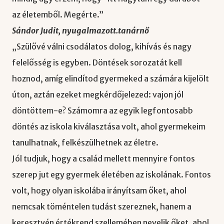
az életemből. Megérte.”
Sándor Judit, nyugalmazott.tanárnő
„Szülővé válni csodálatos dolog, kihívás és nagy
felelősség is egyben. Döntések sorozatát kell
hoznod, amíg elindítod gyermeked a számára kijelölt
úton, aztán ezeket megkérdőjelezed: vajon jól
döntöttem-e? Számomra az egyik legfontosabb
döntés az iskola kiválasztása volt, ahol gyermekeim
tanulhatnak, felkészülhetnek az életre.
Jól tudjuk, hogy a család mellett mennyire fontos
szerep jut egy gyermek életében az iskolának. Fontos
volt, hogy olyan iskolába irányítsam őket, ahol
nemcsak töméntelen tudást szereznek, hanem a
keresztyén értékrend szellemében nevelik őket, ahol