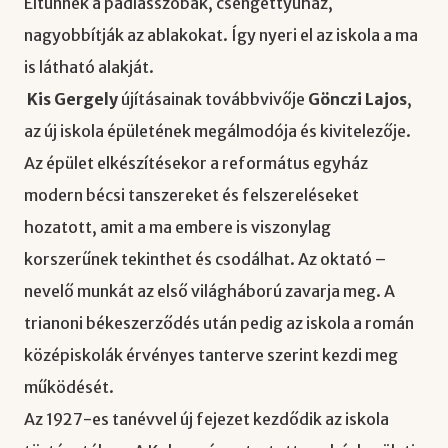
Eltűnnek a padlásszobák, csengettyűház,
nagyobbítják az ablakokat. Így nyeri el az iskola a ma
is látható alakját.
Kis Gergely
újításainak továbbvivője
Gönczi Lajos
,
az új iskola épületének megálmodója és kivitelezője.
Az épület elkészítésekor a református egyház
modern bécsi tanszereket és felszereléseket
hozatott, amit a ma embere is viszonylag
korszerűnek tekinthet és csodálhat. Az oktató –
nevelő munkát az első világháború zavarja meg. A
trianoni békeszerződés után pedig az iskola a román
középiskolák érvényes tanterve szerint kezdi meg
működését.
Az 1927-es tanévvel új fejezet kezdődik az iskola