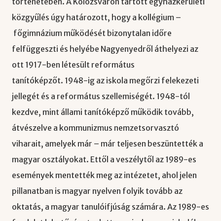
történetében. A Kolozsváron tartott egyházkerületi
közgyűlés úgy határozott, hogy a kollégium –
főgimnázium működését bizonytalan időre
felfüggeszti és helyébe Nagyenyedről áthelyezi az
ott 1917-ben létesült református
tanítóképzőt. 1948-ig az iskola megőrzi felekezeti
jellegét és a református szellemiségét. 1948-tól
kezdve, mint állami tanítóképző működik tovább,
átvészelve a kommunizmus nemzetsorvasztó
viharait, amelyek már – már teljesen beszüntették a
magyar osztályokat. Ettől a veszélytől az 1989-es
események mentették meg az intézetet, ahol jelen
pillanatban is magyar nyelven folyik tovább az
oktatás, a magyar tanulóifjúság számára. Az 1989-es