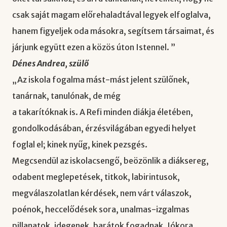
csak saját magam előrehaladtával legyek elfoglalva,
hanem figyeljek oda másokra, segítsem társaimat, és
járjunk együtt ezen a közös úton Istennel. ”
Dénes Andrea, szülő
„Az iskola fogalma mást-mást jelent szülőnek,
tanárnak, tanulónak, de még
a takarítóknak is. A Refi minden diákja életében,
gondolkodásában, érzésvilágában egyedi helyet
foglal el; kinek nyűg, kinek pezsgés.
Megcsendül az iskolacsengő, beözönlik a diáksereg,
odabent meglepetések, titkok, labirintusok,
megválaszolatlan kérdések, nem várt válaszok,
poénok, heccelődések sora, unalmas-izgalmas
pillanatok, idegenek, barátok fogadnak. Jókora