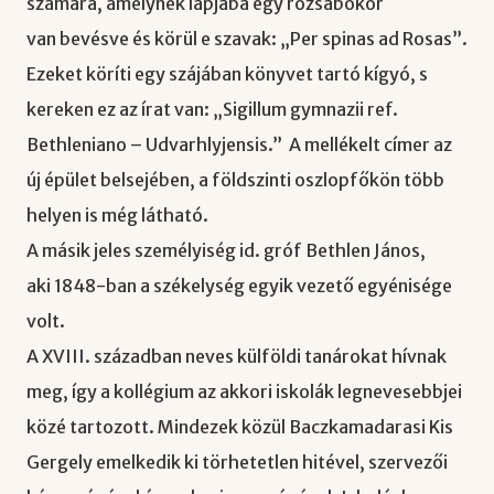
számára, amelynek lapjába egy rózsabokor
van bevésve és körül e szavak: „Per spinas ad Rosas”.
Ezeket köríti egy szájában könyvet tartó kígyó, s
kereken ez az írat van: „Sigillum gymnazii ref.
Bethleniano – Udvarhlyjensis.” A mellékelt címer az
új épület belsejében, a földszinti oszlopfőkön több
helyen is még látható.
A másik jeles személyiség id. gróf Bethlen János,
aki 1848-ban a székelység egyik vezető egyénisége
volt.
A XVIII. században neves külföldi tanárokat hívnak
meg, így a kollégium az akkori iskolák legnevesebbjei
közé tartozott. Mindezek közül Baczkamadarasi Kis
Gergely emelkedik ki törhetetlen hitével, szervezői