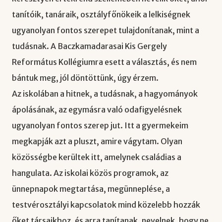
tanítóik, tanáraik, osztályfőnökeik a lelkiségnek
ugyanolyan fontos szerepet tulajdonítanak, mint a
tudásnak. A Baczkamadarasai Kis Gergely
Református Kollégiumra esett a választás, és nem
bántuk meg, jól döntöttünk, úgy érzem.
Az iskolában a hitnek, a tudásnak, a hagyományok
ápolásának, az egymásra való odafigyelésnek
ugyanolyan fontos szerep jut. Itt a gyermekeim
megkapják azt a pluszt, amire vágytam. Olyan
közösségbe kerültek itt, amelynek családias a
hangulata. Az iskolai közös programok, az
ünnepnapok megtartása, megünneplése, a
testvérosztályi kapcsolatok mind közelebb hozzák
őket társaikhoz, és arra tanítanak, nevelnek, hogy ne