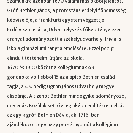
Számunkra azonban 1670 valami más okból jelentős.
Gróf Bethlen János, a protestáns erdélyi főnemesség
képviselője, a frankfurti egyetem végzettje,
Erdély kancellárja, Udvarhelyszék főkapitánya ezer
aranyat adományozott a székelyudvarhelyi triviális
iskola gimnáziumi rangra emelésére. Ezzel pedig
elindult történelmi útjára az iskola.
1670 és 1900 között a kollégiumnak 43
gondnoka volt ebből 15 az alapító Bethlen család
tagja, a 43. pedig Ugron János Udvarhely megye
alispánja. A tizenöt Bethlen mindegyike adományozó,
mecénás. Közülük kettő a leginkább említésre méltó:
az egyik gróf Bethlen Dávid, aki 1716-ban
ajándékozott egy nagy pecsétnyomót a kollégium