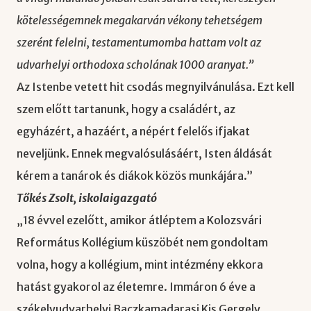
kötelességemnek megakarván vékony tehetségem
szerént felelni, testamentumomba hattam volt az
udvarhelyi orthodoxa scholának 1000 aranyat.”
Az Istenbe vetett hit csodás megnyilvánulása. Ezt kell
szem előtt tartanunk, hogy a családért, az
egyházért, a hazáért, a népért felelős ifjakat
neveljünk. Ennek megvalósulásáért, Isten áldását
kérem a tanárok és diákok közös munkájára.”
Tőkés Zsolt, iskolaigazgató
„18 évvel ezelőtt, amikor átléptem a Kolozsvári
Református Kollégium küszöbét nem gondoltam
volna, hogy a kollégium, mint intézmény ekkora
hatást gyakorol az életemre. Immáron 6 éve a
székelyudvarhelyi Baczkamadarasi Kis Gergely