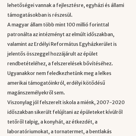
lehetőségei vannak a fejlesztésre, egyházi és állami
támogatásokban is részesül.
A magyar állam több mint 100 millió forinttal
patronálta az intézményt az elmúlt időszakban,
valamint az Erdélyi Református Egyházkerület is
jelentős összeggel hozzájárult az épület
rendbetételéhez, a felszerelések bővítéséhez.
Ugyanakkor nem feledkezhetünk meg a lelkes
amerikai támogatóinkról, erdélyi kötődésű
magánszemélyekről sem.
Viszonylag jól felszerelt iskola a miénk, 2007-2020
időszakban sikerült felújítani az épületeket kívülről
tetőről talpig, a konyhát, az étkezdét, a
laboratóriumokat, a tornatermet, a bentlakás