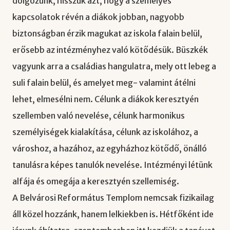
dolgozunk, hisszük azt, hogy a személyes
kapcsolatok révén a diákok jobban, nagyobb
biztonságban érzik magukat az iskola falain belül,
erősebb az intézményhez való kötődésük. Büszkék
vagyunk arra a családias hangulatra, mely ott lebeg a
suli falain belül, és amelyet meg- valamint átélni
lehet, elmesélni nem. Célunk a diákok keresztyén
szellemben való nevelése, célunk harmonikus
személyiségek kialakítása, célunk az iskolához, a
városhoz, a hazához, az egyházhoz kötődő, önálló
tanulásra képes tanulók nevelése. Intézményi létünk
alfája és omegája a keresztyén szellemiség.
A Belvárosi Református Templom nemcsak fizikailag
áll közel hozzánk, hanem lelkiekben is. Hétfőként ide