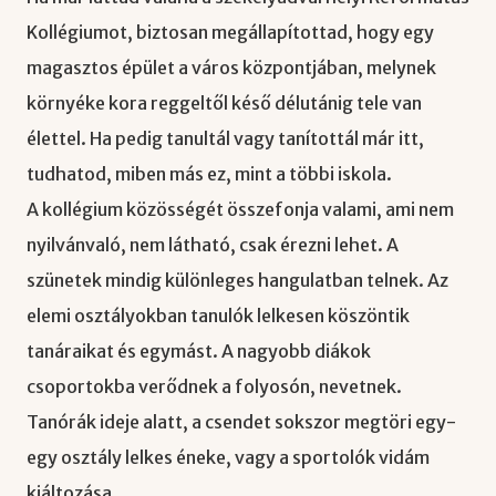
Kollégiumot, biztosan megállapítottad, hogy egy
magasztos épület a város központjában, melynek
környéke kora reggeltől késő délutánig tele van
élettel. Ha pedig tanultál vagy tanítottál már itt,
tudhatod, miben más ez, mint a többi iskola.
A kollégium közösségét összefonja valami, ami nem
nyilvánvaló, nem látható, csak érezni lehet. A
szünetek mindig különleges hangulatban telnek. Az
elemi osztályokban tanulók lelkesen köszöntik
tanáraikat és egymást. A nagyobb diákok
csoportokba verődnek a folyosón, nevetnek.
Tanórák ideje alatt, a csendet sokszor megtöri egy-
egy osztály lelkes éneke, vagy a sportolók vidám
kiáltozása.