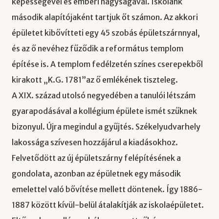
képességével és emberi nagyságával. Iskolánk
második alapítójaként tartjuk őt számon. Az akkori
épületet kibővítteti egy 45 szobás épületszárnnyal,
és az ő nevéhez fűződik a református templom
építése is. A templom fedélzetén színes cserepekből
kirakott „K.G. 1781”az ő emlékének tiszteleg.
A XIX. század utolsó negyedében a tanulói létszám
gyarapodásával a kollégium épülete ismét szűknek
bizonyul. Újra megindul a gyűjtés. Székelyudvarhely
lakossága szívesen hozzájárul a kiadásokhoz.
Felvetődött az új épületszárny felépítésének a
gondolata, azonban az épületnek egy második
emelettel való bővítése mellett döntenek. Így 1886-
1887 között kívül-belül átalakítják az iskolaépületet.