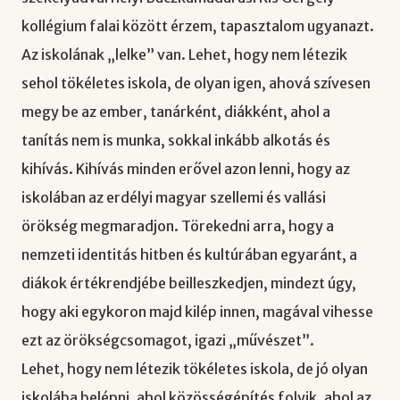
kollégium falai között érzem, tapasztalom ugyanazt.
Az iskolának „lelke” van. Lehet, hogy nem létezik
sehol tökéletes iskola, de olyan igen, ahová szívesen
megy be az ember, tanárként, diákként, ahol a
tanítás nem is munka, sokkal inkább alkotás és
kihívás. Kihívás minden erővel azon lenni, hogy az
iskolában az erdélyi magyar szellemi és vallási
örökség megmaradjon. Törekedni arra, hogy a
nemzeti identitás hitben és kultúrában egyaránt, a
diákok értékrendjébe beilleszkedjen, mindezt úgy,
hogy aki egykoron majd kilép innen, magával vihesse
ezt az örökségcsomagot, igazi „művészet”.
Lehet, hogy nem létezik tökéletes iskola, de jó olyan
iskolába belépni, ahol közösségépítés folyik, ahol az