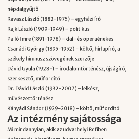
népdalgyűjtő
Ravasz László (1882-1975) – egyházi író
Rajk László (1909-1949) – politikus
Palló Imre (1891-1978) – dal- és operaénekes
Csanádi György (1895-1952) – költő, hírlapíró, a
székely himnusz szövegének szerzője
Dávid Gyula (1928-) – irodalomtörténész, újságíró,
szerkesztő, műfordító
Dr. Dávid László (1932-2007) – lelkész,
művészettörténész
Kányádi Sándor (1929-2018) – költő, műfordító
Az intézmény sajátossága
Mi mindannyian, akik az udvarhelyi Refiben