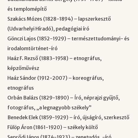
és templomépítő
Szakács Mózes (1828-1894) – lapszerkesztő
(Udvarhelyi Híradó), pedagógiai író
Gönczi Lajos (1852-1929) – természettudományi- és
irodalomtörténet-író
Haáz F. Rezső (1883-1958) – etnográfus,
képzőművész
Haáz Sándor (1912-2007) – koreográfus,
etnográfus
Orbán Balázs (1829-1890) – Író, néprajzi gyűjtő,
fotográfus, „a legnagyobb székely”
Benedek Elek (1859-1929) – író, újságíró, szerkesztő
Fülöp Áron (1861-1920) – székely költő
Seprődi János (1874-1923) – zenetudós, -író,