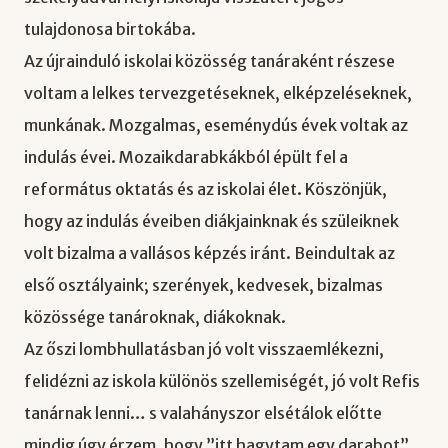
tulajdonosa birtokába.
Az újrainduló iskolai közösség tanáraként részese
voltam a lelkes tervezgetéseknek, elképzeléseknek,
munkának. Mozgalmas, eseménydús évek voltak az
indulás évei. Mozaikdarabkákból épült fel a
református oktatás és az iskolai élet. Köszönjük,
hogy az indulás éveiben diákjainknak és szüleiknek
volt bizalma a vallásos képzés iránt. Beindultak az
első osztályaink; szerények, kedvesek, bizalmas
közössége tanároknak, diákoknak.
Az őszi lombhullatásban jó volt visszaemlékezni,
felidézni az iskola különös szellemiségét, jó volt Refis
tanárnak lenni… s valahányszor elsétálok előtte
mindig úgy érzem, hogy ”itt hagytam egy darabot”