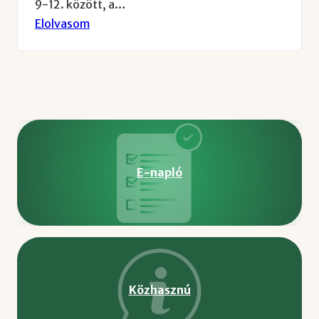
9-12. között, a…
Elolvasom
E-napló
Közhasznú