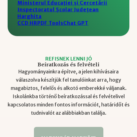
Ministerul Educației și Cercetării
Inspectoratul Școlar Județean
Harghita
CCD HR
PDF Tools
Chat GPT
REFISNEK LENNI JÓ
Beíratkozás és felvételi
Hagyományainkra építve, a jelen kihívásaira
válaszolva készítjük fel tanulóinkat arra, hogy
magabiztos, felelős és alkotó emberekké váljanak.
Iskolánkba történő beíratkozással és felvételivel
kapcsolatos minden fontos információt, határidőt és
tudnivalót az alábbiakban találja.