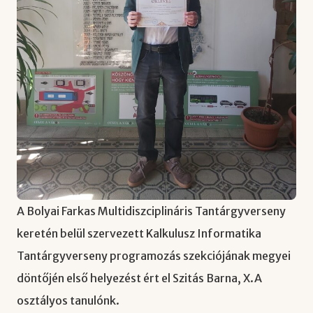
A Bolyai Farkas Multidiszciplináris Tantárgyverseny
keretén belül szervezett Kalkulusz Informatika
Tantárgyverseny programozás szekciójának megyei
döntőjén első helyezést ért el Szitás Barna, X.A
osztályos tanulónk.