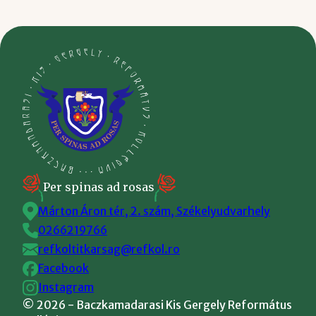
Per spinas ad rosas
Márton Áron tér, 2. szám, Székelyudvarhely
0266219766
refkoltitkarsag@refkol.ro
Facebook
Instagram
©
2026
- Baczkamadarasi Kis Gergely Református