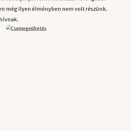
en még ilyen élményben nem volt részünk.
 hívnak.