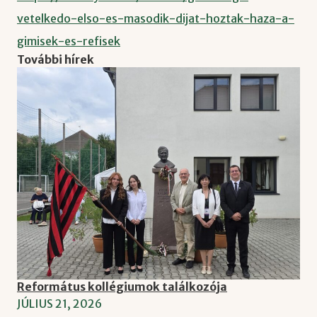
vetelkedo-elso-es-masodik-dijat-hoztak-haza-a-
gimisek-es-refisek
További hírek
Református kollégiumok találkozója
JÚLIUS 21, 2026