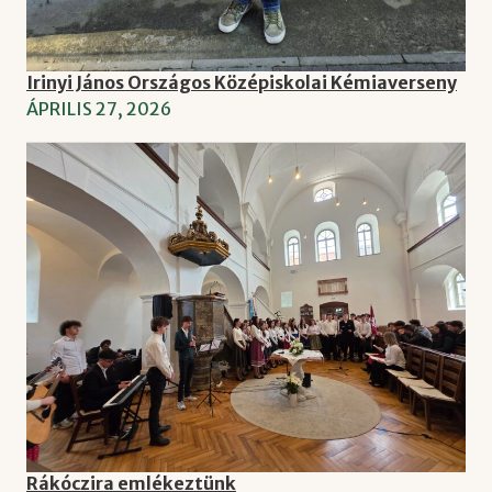
Irinyi János Országos Középiskolai Kémiaverseny
ÁPRILIS 27, 2026
Rákóczira emlékeztünk