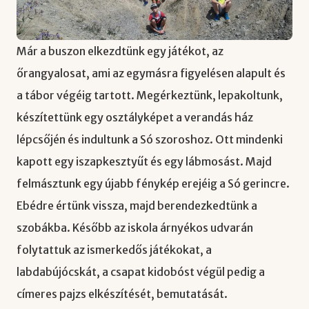
Már a buszon elkezdtünk egy játékot, az
őrangyalosat, ami az egymásra figyelésen alapult és
a tábor végéig tartott. Megérkeztünk, lepakoltunk,
készítettünk egy osztályképet a verandás ház
lépcsőjén és indultunk a Só szoroshoz. Ott mindenki
kapott egy iszapkesztyűt és egy lábmosást. Majd
felmásztunk egy újabb fénykép erejéig a Só gerincre.
Ebédre értünk vissza, majd berendezkedtünk a
szobákba. Később az iskola árnyékos udvarán
folytattuk az ismerkedős játékokat, a
labdabújócskát, a csapat kidobóst végül pedig a
címeres pajzs elkészítését, bemutatását.