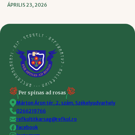
ÁPRILIS 23, 2026
Per spinas ad rosas
Márton Áron tér, 2. szám, Székelyudvarhely
0266219766
refkoltitkarsag@refkol.ro
Facebook