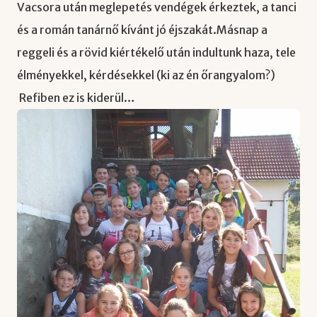
Vacsora után meglepetés vendégek érkeztek, a tanci
és a román tanárnő kívánt jó éjszakát.Másnap a
reggeli és a rövid kiértékelő után indultunk haza, tele
élményekkel, kérdésekkel (ki az én őrangyalom?)
Refiben ez is kiderül…